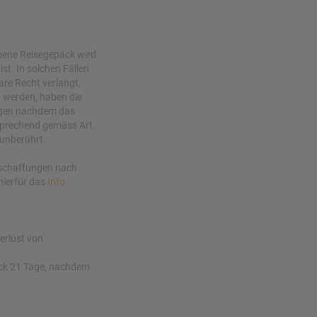
bene Reisegepäck wird
st. In solchen Fällen
are Recht verlangt,
t werden, haben die
Tagen nachdem das
sprechend gemäss Art.
 unberührt.
anschaffungen nach
hierfür das
Info
erlust von
äck 21 Tage, nachdem