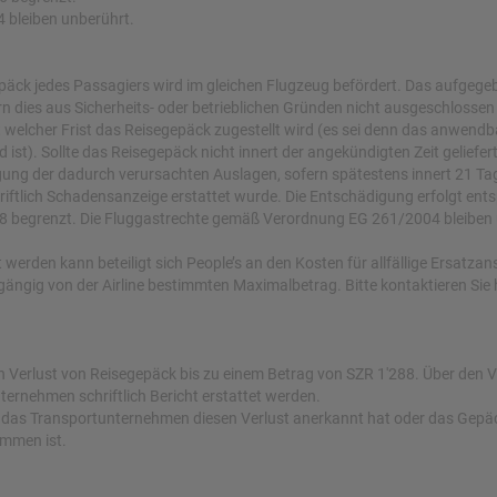
 bleiben unberührt.
ck jedes Passagiers wird im gleichen Flugzeug befördert. Das aufgege
n dies aus Sicherheits- oder betrieblichen Gründen nicht ausgeschlossen i
t welcher Frist das Reisegepäck zugestellt wird (es sei denn das anwendb
ist). Sollte das Reisegepäck nicht innert der angekündigten Zeit geliefer
gung der dadurch verursachten Auslagen, sofern spätestens innert 21 
ftlich Schadensanzeige erstattet wurde. Die Entschädigung erfolgt ent
288 begrenzt. Die Fluggastrechte gemäß Verordnung EG 261/2004 bleiben
werden kann beteiligt sich People’s an den Kosten für allfällige Ersatz
ängig von der Airline bestimmten Maximalbetrag. Bitte kontaktieren Sie 
 Verlust von Reisegepäck bis zu einem Betrag von SZR 1'288. Über den V
ernehmen schriftlich Bericht erstattet werden.
nn das Transportunternehmen diesen Verlust anerkannt hat oder das Gep
ommen ist.