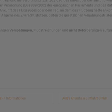
ntreal und die Verordnung (EG) 2027/97 des Rates über die Haftung von
 der Verordnung (EG) 889/2002 des europäischen Parlaments und des Ra
 Ankunft des Flugzeuges oder dem Tag, an dem das Flugzeug hätte ankom
Allgemeines Zivilrecht stützen, gelten die gesetzlichen Verjährungsfriste
on langen Verspätungen, Flugstreichungen und nicht Beförderungen auf
k-In Informationen
AGB's Altenrhein Luftfahrt GmbH