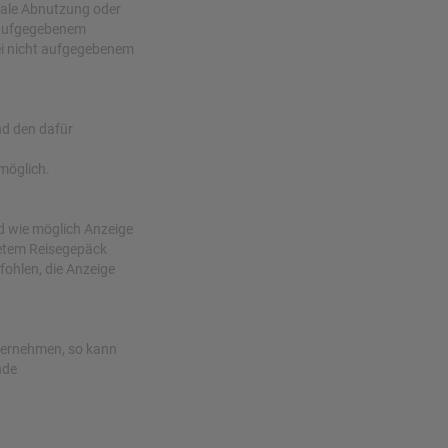
male Abnutzung oder
i aufgegebenem
ei nicht aufgegebenem
nd den dafür
möglich.
d wie möglich Anzeige
tetem Reisegepäck
fohlen, die Anzeige
ternehmen, so kann
nde