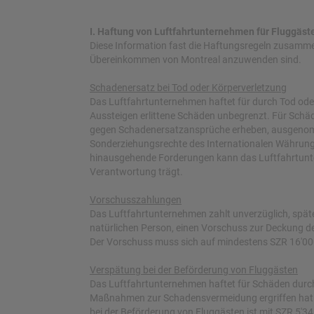
I. Haftung von Luftfahrtunternehmen für Fluggäs
Diese Information fast die Haftungsregeln zusamm
Übereinkommen von Montreal anzuwenden sind.
Schadenersatz bei Tod oder Körperverletzung
Das Luftfahrtunternehmen haftet für durch Tod ode
Aussteigen erlittene Schäden unbegrenzt. Für Sch
gegen Schadenersatzansprüche erheben, ausgenommen
Sonderziehungsrechte des Internationalen Währun
hinausgehende Forderungen kann das Luftfahrtunt
Verantwortung trägt.
Vorschusszahlungen
Das Luftfahrtunternehmen zahlt unverzüglich, späte
natürlichen Person, einen Vorschuss zur Deckung de
Der Vorschuss muss sich auf mindestens SZR 16'000 
Verspätung bei der Beförderung von Fluggästen
Das Luftfahrtunternehmen haftet für Schäden durch
Maßnahmen zur Schadensvermeidung ergriffen hat 
bei der Beförderung von Fluggästen ist mit SZR 5'34