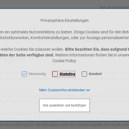
Special Assistance
Privatsphäre-Einstellungen
 ein optimales Nutzererlebnis zu bieten. Einige Cookies sind für den Bet
St.Gallen-Altenrhein
People's Air Group
Business Aviation
Web
tatistikzwecken, Komforteinstellungen, oder zur Anzeige personalisierter
 welche Cookies Sie zulassen wollen.
Bitte beachten Sie, dass aufgrund 
ungen
äten der Seite verfügbar sind.
Weitere Informationen finden Sie in unse
Cookie Policy.
Übereinkommen von Montreal vom 28.05.1999, welches mit der Veror
Notwendig
Marketing
Komfort
men bei Unfällen in der Fassung der Verordnung (EG) 889/2002 des euro
Mehr Cookie-Infos einblenden
on langen Verspätungen, Flugstreichungen und Nichtbeförderung aufgru
nung (EG) 261/2004 des europäischen Parlaments und des Rates der Euro
Alle auswählen und bestätigen
ie Geltendmachung von Ansprüchen nach den genannten Verordnungen od
er Bestimmungen verwendet werden, noch ist sie Teil des Beförderungsv
keine Haftung für die Richtigkeit oder die Vollständigkeit des Inhalts di