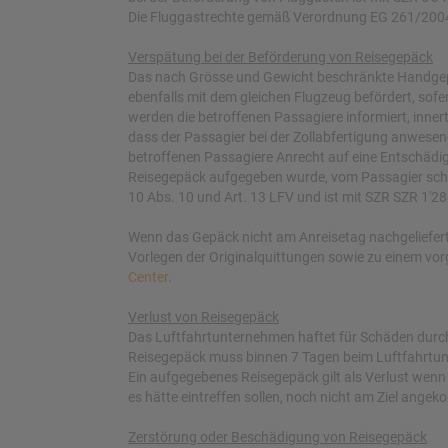
Die Fluggastrechte gemäß Verordnung EG 261/2004
Verspätung bei der Beförderung von Reisegepäck
Das nach Grösse und Gewicht beschränkte Handgepä
ebenfalls mit dem gleichen Flugzeug befördert, sofer
werden die betroffenen Passagiere informiert, inner
dass der Passagier bei der Zollabfertigung anwesend 
betroffenen Passagiere Anrecht auf eine Entschädi
Reisegepäck aufgegeben wurde, vom Passagier schri
10 Abs. 10 und Art. 13 LFV und ist mit SZR SZR 1'
Wenn das Gepäck nicht am Anreisetag nachgeliefert 
Vorlegen der Originalquittungen sowie zu einem vorg
Center
.
Verlust von Reisegepäck
Das Luftfahrtunternehmen haftet für Schäden durch
Reisegepäck muss binnen 7 Tagen beim Luftfahrtunt
Ein aufgegebenes Reisegepäck gilt als Verlust we
es hätte eintreffen sollen, noch nicht am Ziel angek
Zerstörung oder Beschädigung von Reisegepäck