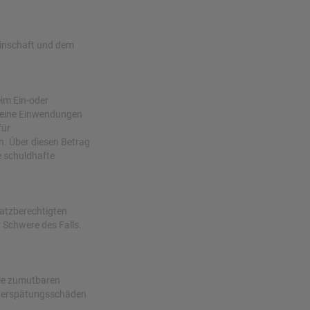
einschaft und dem
im Ein-oder
 keine Einwendungen
für
. Über diesen Betrag
 schuldhafte
satzberechtigten
 Schwere des Falls.
lle zumutbaren
 Verspätungsschäden