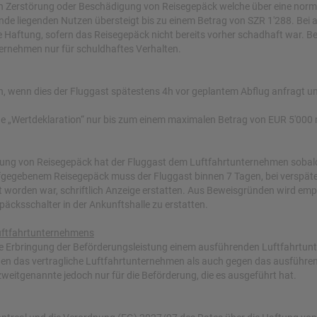
h Zerstörung oder Beschädigung von Reisegepäck welche über eine nor
de liegenden Nutzen übersteigt bis zu einem Betrag von SZR 1'288. Be
Haftung, sofern das Reisegepäck nicht bereits vorher schadhaft war. B
ernehmen nur für schuldhaftes Verhalten.
, wenn dies der Fluggast spätestens 4h vor geplantem Abflug anfragt u
he „Wertdeklaration“ nur bis zum einem maximalen Betrag von EUR 5'000 
rung von Reisegepäck hat der Fluggast dem Luftfahrtunternehmen sobal
ufgegebenem Reisegepäck muss der Fluggast binnen 7 Tagen, bei verspä
 worden war, schriftlich Anzeige erstatten. Aus Beweisgründen wird emp
cksschalter in der Ankunftshalle zu erstatten.
uftfahrtunternehmens
ie Erbringung der Beförderungsleistung einem ausführenden Luftfahrtun
n das vertragliche Luftfahrtunternehmen als auch gegen das ausführe
eitgenannte jedoch nur für die Beförderung, die es ausgeführt hat.