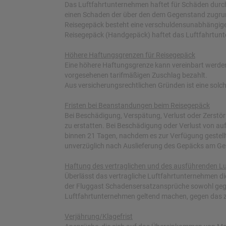
Das Luftfahrtunternehmen haftet für Schäden durc
einen Schaden der über den dem Gegenstand zugrun
Reisegepäck besteht eine verschuldensunabhängige 
Reisegepäck (Handgepäck) haftet das Luftfahrtunt
Höhere Haftungsgrenzen für Reisegepäck
Eine höhere Haftungsgrenze kann vereinbart werden
vorgesehenen tarifmäßigen Zuschlag bezahlt.
Aus versicherungsrechtlichen Gründen ist eine solc
Fristen bei Beanstandungen beim Reisegepäck
Bei Beschädigung, Verspätung, Verlust oder Zerstö
zu erstatten. Bei Beschädigung oder Verlust von a
binnen 21 Tagen, nachdem es zur Verfügung gestellt
unverzüglich nach Auslieferung des Gepäcks am Gepä
Haftung des vertraglichen und des ausführenden L
Überlässt das vertragliche Luftfahrtunternehmen d
der Fluggast Schadensersatzansprüche sowohl gege
Luftfahrtunternehmen geltend machen, gegen das zw
Verjährung/Klagefrist