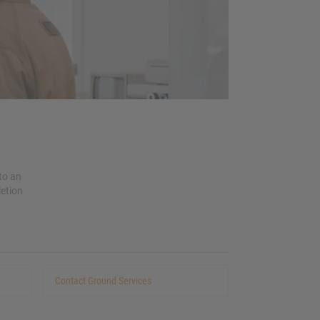
 to an
letion
Contact Ground Services