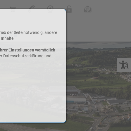
Online Shop
Kontakt
Webcam
Login
Infoletter
rieb der Seite notwendig, andere
 Check-In
 Inhalte.
Ihrer Einstellungen womöglich
rer Datenschutzerklärung und