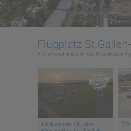
Flugplatz St.Gallen
Alle Informationen über den Ostschweizer Re
Jubiläumsfeier 100 Jahre
Öffn
Flugplatz St.Gallen-Altenrhein