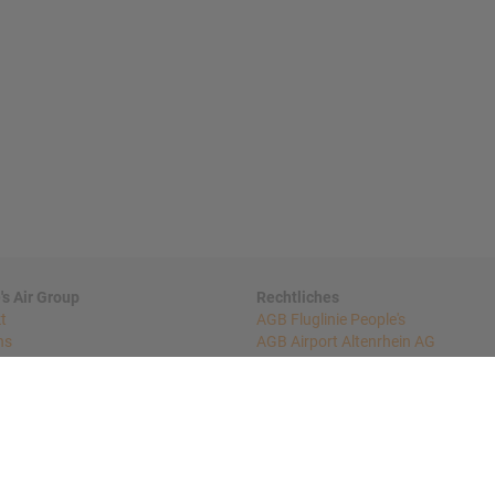
's Air Group
Rechtliches
t
AGB Fluglinie People's
ns
AGB Airport Altenrhein AG
Nutzungsordnung Airport Altenrhe
n
Impressum Airport Altenrhein AG
 Shop
Sitemap
Datenschutz