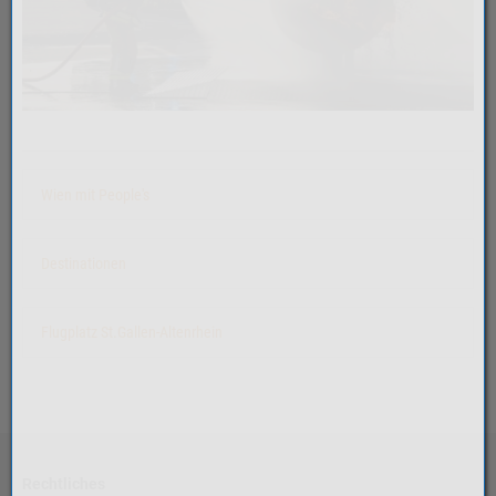
Wien mit People's
Destinationen
Flugplatz St.Gallen-Altenrhein
Rechtliches