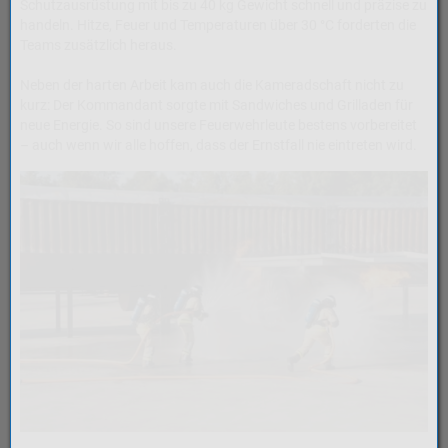
Schutzausrüstung mit bis zu 40 kg Gewicht schnell und präzise zu
handeln. Hitze, Feuer und Temperaturen über 30 °C forderten die
Teams zusätzlich heraus.
Neben der harten Arbeit kam auch die Kameradschaft nicht zu
kurz: Der Kommandant sorgte mit Sandwiches und Grilladen für
neue Energie. So sind unsere Feuerwehrleute bestens vorbereitet
– auch wenn wir alle hoffen, dass der Ernstfall nie eintreten wird.