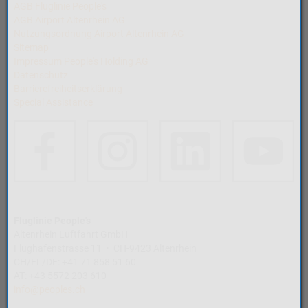
AGB Fluglinie People's
AGB Airport Altenrhein AG
Nutzungsordnung Airport Altenrhein AG
Sitemap
Impressum People's Holding AG
Datenschutz
Barrierefreiheitserklärung
Special Assistance
Fluglinie People's
Altenrhein Luftfahrt GmbH
Flughafenstrasse 11 • CH-9423 Altenrhein
CH/FL/DE: +41 71 858 51 60
AT: +43 5572 203 610
info@peoples.ch