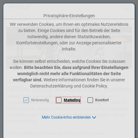
Toggle n
Privatsphäre-Einstellungen
Zum Inhalt springen [AK + 0]
Zum Hauptmenü springen [AK + 1]
Zum Meta-Menü oben (rechts) springen [AK + 2]
Zum Icon-Menü unten am Browserrand springen [AK + 3]
Zum Widget-Menü rechts springen [AK + 4]
Zum Footer-Menü unten (angedockt an Browserrand) springen [AK + 5]
Zu den Inhalten im Fußbereich springen [AK + 6]
Wir verwenden Cookies, um Ihnen ein optimales Nutzererlebnis
zu bieten. Einige Cookies sind für den Betrieb der Seite
notwendig, andere dienen Statistikzwecken,
Komforteinstellungen, oder zur Anzeige personalisierter
Inhalte.
Sie können selbst entscheiden, welche Cookies Sie zulassen
wollen.
Bitte beachten Sie, dass aufgrund Ihrer Einstellungen
womöglich nicht mehr alle Funktionalitäten der Seite
verfügbar sind.
Weitere Informationen finden Sie in unserer
25.08.2025
Datenschutzerklärung und Cookie Policy.
HOT-Fire Training für unsere Airport Feuerwehr
Anfang August absolvierte unsere Airport-Feuerwehr am
Notwendig
Marketing
Komfort
Flughafen Zürich ein intensives
HOT-Fire-Training
mit Schutz &
Rettung Zürich. Dabei wurden Szenarien wie überhitzte Bremsen,
Fahrwerks- oder Triebwerksbrände realitätsnah geübt – bis hin
Mehr Cookie-Infos einblenden
zum Worst Case.
Unter Anleitung erfahrener Ausbilder galt es, in voller