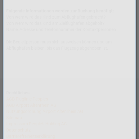
Folgende Informationen werden zur Buchung benötigt:
Von wem wird das Kind zum Abflughafen gebracht?
Von wem wird das Kind am Zielflughafen abgeholt?
Name, Adresse und Telefonnummer der Kontaktpersonen
Die Begleitperson muss sich ausweisen können und am
Abflughafen bleiben, bis das Flugzeug abgehoben ist.
Rechtliches
AGB Fluglinie People's
AGB Airport Altenrhein AG
Nutzungsordnung Airport Altenrhein AG
Sitemap
Impressum People's Holding AG
Datenschutz
Barrierefreiheitserklärung