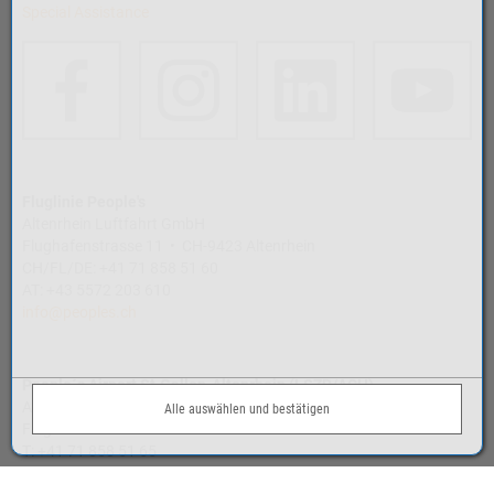
Special Assistance
Fluglinie People's
Altenrhein Luftfahrt GmbH
Flughafenstrasse 11 • CH-9423 Altenrhein
CH/FL/DE: +41 71 858 51 60
AT: +43 5572 203 610
info@peoples.ch
People´s Airport St.Gallen-Altenrhein (LSZR/ACH)
Airport Altenrhein AG
Alle auswählen und bestätigen
Flughafenstrasse 11 • CH-9423 Altenrhein
T: +41 71 858 51 65
TWR 135.425 / ATIS 123.77 / HDL 131.50