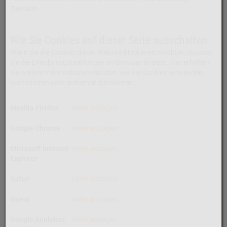
Zwecken.
Wie Sie Cookies auf dieser Seite ausschalten
Wenn Sie die Cookies dieser Website blockieren möchten, müssen
Sie die Erlaubnis-Einstellungen im Browser ändern. Hier erhalten
Sie weitere Informationen darüber, wie Sie Cookies verwenden,
kontrollieren oder entfernen/blockieren:
Mozilla Firefox
Mehr anzeigen
Google Chrome
Mehr anzeigen
Microsoft Internet
Mehr anzeigen
Explorer
Safari
Mehr anzeigen
Opera
Mehr anzeigen
Google Analytics
Mehr anzeigen