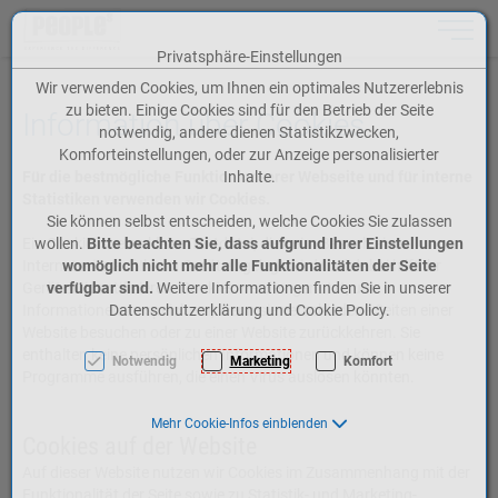
Toggle n
Privatsphäre-Einstellungen
Zum Inhalt springen [AK + 0]
Zum Hauptmenü springen [AK + 1]
Zum Meta-Menü oben (rechts) springen [AK + 2]
Zum Icon-Menü unten am Browserrand springen [AK + 3]
Zum Widget-Menü rechts springen [AK + 4]
Zum Footer-Menü unten (angedockt an Browserrand) springen [AK + 5]
Zu den Inhalten im Fußbereich springen [AK + 6]
Wir verwenden Cookies, um Ihnen ein optimales Nutzererlebnis
zu bieten. Einige Cookies sind für den Betrieb der Seite
Information über Cookies
notwendig, andere dienen Statistikzwecken,
Komforteinstellungen, oder zur Anzeige personalisierter
Für die bestmögliche Funktion unserer Webseite und für interne
Inhalte.
Statistiken verwenden wir Cookies.
Sie können selbst entscheiden, welche Cookies Sie zulassen
Ein Cookie ist eine kleine Textdatei, die beim Besuch einer
wollen.
Bitte beachten Sie, dass aufgrund Ihrer Einstellungen
Internetseite auf Ihrem Gerät abgelegt wird und dabei hilft Ihr
womöglich nicht mehr alle Funktionalitäten der Seite
Gerät zu identifizieren. Cookies werden genutzt, um
verfügbar sind.
Weitere Informationen finden Sie in unserer
Informationen zu speichern, wenn sie verschiedene Seiten einer
Datenschutzerklärung und Cookie Policy.
Website besuchen oder zu einer Website zurückkehren. Sie
enthalten keine persönlichen Informationen und können keine
Notwendig
Marketing
Komfort
Programme ausführen, die einen Virus auslösen könnten.
Mehr Cookie-Infos einblenden
Cookies auf der Website
Auf dieser Website nutzen wir Cookies im Zusammenhang mit der
Funktionalität der Seite sowie zu Statistik- und Marketing-