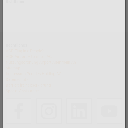
Richtlinien
Rechtliches
AGB Fluglinie People's
AGB Airport Altenrhein AG
Nutzungsordnung Airport Altenrhein AG
Sitemap
Impressum People's Holding AG
Datenschutz
Barrierefreiheitserklärung
Special Assistance