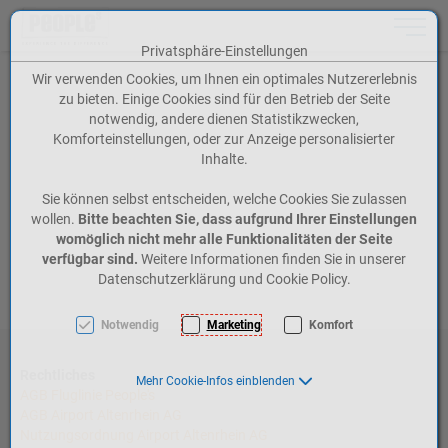
Toggle n
Privatsphäre-Einstellungen
Zum Inhalt springen [AK + 0]
Zum Hauptmenü springen [AK + 1]
Zum Meta-Menü oben (rechts) springen [AK + 2]
Zum Icon-Menü unten am Browserrand springen [AK + 3]
Zum Widget-Menü rechts springen [AK + 4]
Zum Footer-Menü unten (angedockt an Browserrand) springen [AK + 5]
Zu den Inhalten im Fußbereich springen [AK + 6]
Wir verwenden Cookies, um Ihnen ein optimales Nutzererlebnis
zu bieten. Einige Cookies sind für den Betrieb der Seite
notwendig, andere dienen Statistikzwecken,
Komforteinstellungen, oder zur Anzeige personalisierter
Inhalte.
Sie können selbst entscheiden, welche Cookies Sie zulassen
wollen.
Bitte beachten Sie, dass aufgrund Ihrer Einstellungen
womöglich nicht mehr alle Funktionalitäten der Seite
verfügbar sind.
Weitere Informationen finden Sie in unserer
Datenschutzerklärung und Cookie Policy.
Notwendig
Marketing
Komfort
Rechtliches
Mehr Cookie-Infos einblenden
AGB Fluglinie People's
AGB Airport Altenrhein AG
Nutzungsordnung Airport Altenrhein AG