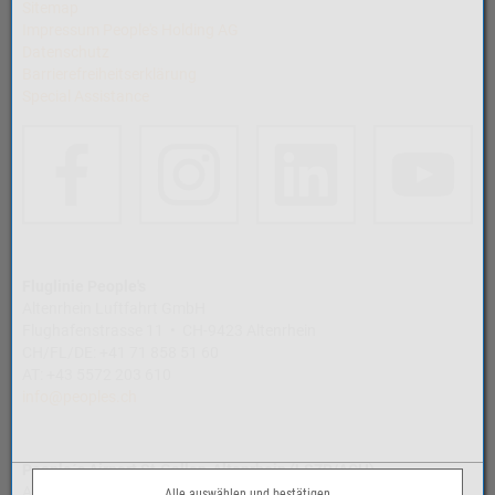
Sitemap
Impressum People's Holding AG
Datenschutz
Barrierefreiheitserklärung
Special Assistance
Fluglinie People's
Altenrhein Luftfahrt GmbH
Flughafenstrasse 11 • CH-9423 Altenrhein
CH/FL/DE: +41 71 858 51 60
AT: +43 5572 203 610
info@peoples.ch
People´s Airport St.Gallen-Altenrhein (LSZR/ACH)
Airport Altenrhein AG
Alle auswählen und bestätigen