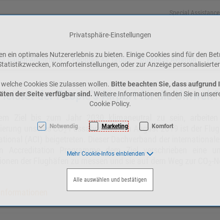
Special Assistance
Privatsphäre-Einstellungen
 ein optimales Nutzererlebnis zu bieten. Einige Cookies sind für den Bet
St.Gallen-Altenrhein
People's Air Group
Business Aviation
Web
tatistikzwecken, Komforteinstellungen, oder zur Anzeige personalisierter
 welche Cookies Sie zulassen wollen.
Bitte beachten Sie, dass aufgrund 
leistet der People's Airport für die Umwelt?
äten der Seite verfügbar sind.
Weitere Informationen finden Sie in unse
Cookie Policy.
em Ziel bis zum Jahr 2030 klimaneutral zu sein, arbeiten 
Notwendig
Marketing
Komfort
ierung unseres CO
-Fussabdrucks. Im August 2019 ist der Flug
2
ational (ACI) beigetreten. Dieser Dachverband der international
n Accreditation Programme dem Ziel verschrieben eine u
Mehr Cookie-Infos einblenden
ionen der Flughäfen zu messen und sie auf dem Weg zur CO
-N
2
Alle auswählen und bestätigen
Informationen