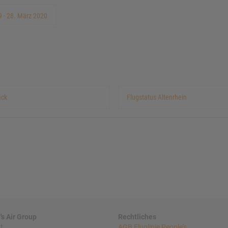
9 - 28. März 2020
äck
Flugstatus Altenrhein
's Air Group
Rechtliches
t
AGB Fluglinie People's