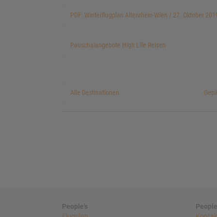
PDF: Winterflugplan Altenrhein-Wien / 27. Oktober 201
Pauschalangebote High Life Reisen
Alle Destinationen
Gep
People's
People
Flugplan
Kontak