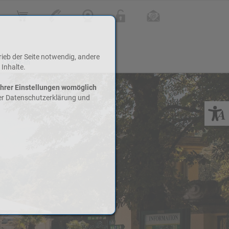
Online Shop
Kontakt
Webcam
Login
Infoletter
rieb der Seite notwendig, andere
 Check-In
 Inhalte.
Ihrer Einstellungen womöglich
rer Datenschutzerklärung und