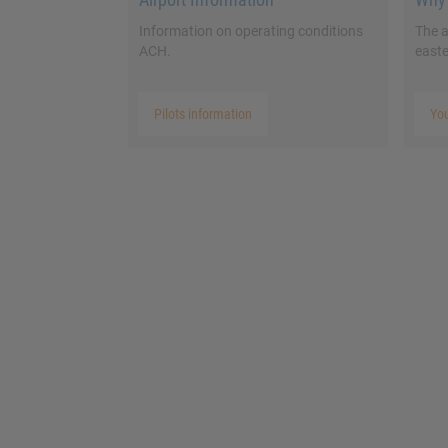
Information on operating conditions
The a
ACH.
easte
Pilots information
Yo