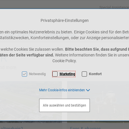
Special Assistance
Privatsphäre-Einstellungen
 ein optimales Nutzererlebnis zu bieten. Einige Cookies sind für den Bet
St.Gallen-Altenrhein
People's Air Group
Business Aviation
Web
tatistikzwecken, Komforteinstellungen, oder zur Anzeige personalisierter
 welche Cookies Sie zulassen wollen.
Bitte beachten Sie, dass aufgrund 
ZR
äten der Seite verfügbar sind.
Weitere Informationen finden Sie in unse
Cookie Policy.
and more.
Notwendig
Marketing
Komfort
Mehr Cookie-Infos einblenden
Alle auswählen und bestätigen
altenrhein?
Fees & charges