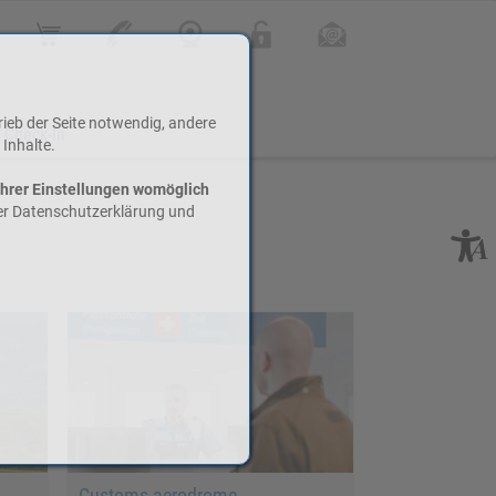
Online Shop
Kontakt
Webcam
Login
Infoletter
rieb der Seite notwendig, andere
 Check-In
 Inhalte.
Ihrer Einstellungen womöglich
rer Datenschutzerklärung und
Customs aerodrome