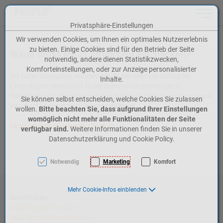
Toggle n
Privatsphäre-Einstellungen
Zum Inhalt springen [AK + 0]
Zum Hauptmenü springen [AK + 1]
Zum Meta-Menü oben (rechts) springen [AK + 2]
Zum Icon-Menü unten am Browserrand springen [AK + 3]
Zum Widget-Menü rechts springen [AK + 4]
Zum Footer-Menü unten (angedockt an Browserrand) springen [AK + 5]
Zu den Inhalten im Fußbereich springen [AK + 6]
Wir verwenden Cookies, um Ihnen ein optimales Nutzererlebnis
zu bieten. Einige Cookies sind für den Betrieb der Seite
Wann muss ich in Altenrhein einchecken?
notwendig, andere dienen Statistikzwecken,
Komforteinstellungen, oder zur Anzeige personalisierter
Wir bitten Fluggäste, mindestens 45 Minuten vor Abflug bei
Inhalte.
Linienflügen (Wien) und 1h bei Sommer-Charterflügen in
Altenrhein einzuchecken und eine gültige ID oder einen Pass sowie
Sie können selbst entscheiden, welche Cookies Sie zulassen
eine Buchungsbestätigung mitzubringen.
wollen.
Bitte beachten Sie, dass aufgrund Ihrer Einstellungen
womöglich nicht mehr alle Funktionalitäten der Seite
Mehr Informationen zum Check-in
verfügbar sind.
Weitere Informationen finden Sie in unserer
Datenschutzerklärung und Cookie Policy.
Notwendig
Marketing
Komfort
Mehr Cookie-Infos einblenden
Rechtliches
AGB Fluglinie People's
AGB Airport Altenrhein AG