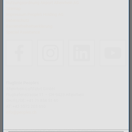
Nutzungsordnung Airport Altenrhein AG
Sitemap
Impressum People's Holding AG
Datenschutz
Barrierefreiheitserklärung
Special Assistance
Fluglinie People's
Altenrhein Luftfahrt GmbH
Flughafenstrasse 11 • CH-9423 Altenrhein
CH/FL/DE: +41 71 858 51 60
AT: +43 5572 203 610
info@peoples.ch
People´s Airport St.Gallen-Altenrhein (LSZR/ACH)