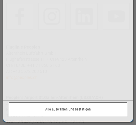
Fluglinie People's
Altenrhein Luftfahrt GmbH
Flughafenstrasse 11 • CH-9423 Altenrhein
CH/FL/DE: +41 71 858 51 60
AT: +43 5572 203 610
info@peoples.ch
People´s Airport St.Gallen-Altenrhein (LSZR/ACH)
Airport Altenrhein AG
Flughafenstrasse 11 • CH-9423 Altenrhein
Alle auswählen und bestätigen
T: +41 71 858 51 65
TWR 135.425 / ATIS 123.77 / HDL 131.50
groundservices@peoples.ch