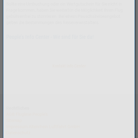
Sollte eine Umbuchung oder ein Wertgutschein für Sie nicht in
Frage kommen, haben Sie weiterhin die Möglichkeit Ihren Flug
gebührenfrei zu stornieren.
Bei einem Pauschalreiseangebot
gelten die Bestimmungen des Reiseveranstalters.
People’s Info Center - Wir sind für Sie da!
Kontakt Info Center
Rechtliches
AGB Fluglinie People's
Sitemap
Impressum Altenrhein Luftfahrt GmbH
Datenschutz