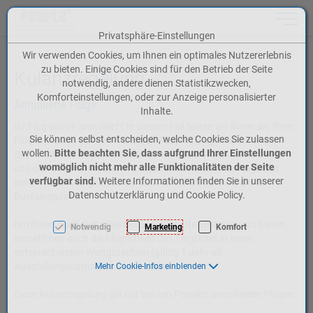
Toggle n
Privatsphäre-Einstellungen
Zum Inhalt springen [AK + 0]
Zum Hauptmenü springen [AK + 1]
Zum Meta-Menü oben (rechts) springen [AK + 2]
Zum Icon-Menü unten am Browserrand springen [AK + 3]
Zum Widget-Menü rechts springen [AK + 4]
Zum Footer-Menü unten (angedockt an Browserrand) springen [AK + 5]
Zu den Inhalten im Fußbereich springen [AK + 6]
Wir verwenden Cookies, um Ihnen ein optimales Nutzererlebnis
zu bieten. Einige Cookies sind für den Betrieb der Seite
Kulanzregelung
notwendig, andere dienen Statistikzwecken,
Komforteinstellungen, oder zur Anzeige personalisierter
Annullierte Flüge
Inhalte.
Ihr Flug wurde annulliert? In diesem Fall bieten wir Ihnen an, Ihren
Sie können selbst entscheiden, welche Cookies Sie zulassen
Flug kostenlos auf einen anderen People’s Flug umzubuchen.
wollen.
Bitte beachten Sie, dass aufgrund Ihrer Einstellungen
Sollten Sie das neue Reisedatum noch nicht wissen, können Sie
womöglich nicht mehr alle Funktionalitäten der Seite
uns dies zu einem späteren Zeitpunkt mitteilen. Das Flugticket
verfügbar sind.
Weitere Informationen finden Sie in unserer
behält seine Gültigkeit sowie den Ticketwert für ein Jahr ab
Datenschutzerklärung und Cookie Policy.
Buchungsdatum.
Um Ihnen noch mehr Flexibilität für Ihre Reiseplanung zu bieten,
Notwendig
Marketing
Komfort
besteht neu auch die Möglichkeit das Flugticket in einen
entsprechenden Wertgutschein (gültig 1 Jahr ab
Ausstellungsdatum) umzuwandeln.
Mehr Cookie-Infos einblenden
Diese Kulanzregelung gilt nur bei von People's annullierten Flügen.