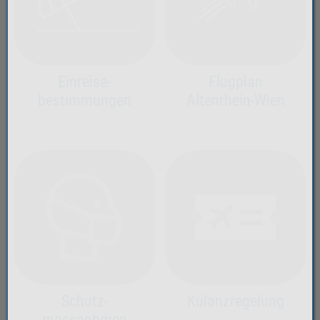
Einreise-
Flugplan
bestimmungen
Altenrhein-Wien
Kulanzregelung
Schutz-
massnahmen