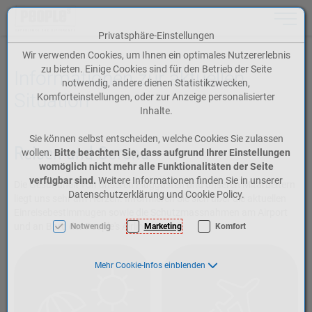
Toggle n
Privatsphäre-Einstellungen
Zum Inhalt springen [AK + 0]
Zum Hauptmenü springen [AK + 1]
Zum Meta-Menü oben (rechts) springen [AK + 2]
Zum Icon-Menü unten am Browserrand springen [AK + 3]
Zum Widget-Menü rechts springen [AK + 4]
Zum Footer-Menü unten (angedockt an Browserrand) springen [AK + 5]
Zu den Inhalten im Fußbereich springen [AK + 6]
Wir verwenden Cookies, um Ihnen ein optimales Nutzererlebnis
zu bieten. Einige Cookies sind für den Betrieb der Seite
Informationen zur aktuellen
notwendig, andere dienen Statistikzwecken,
Situation
Komforteinstellungen, oder zur Anzeige personalisierter
Inhalte.
Sie können selbst entscheiden, welche Cookies Sie zulassen
Reisen und Corona
wollen.
Bitte beachten Sie, dass aufgrund Ihrer Einstellungen
womöglich nicht mehr alle Funktionalitäten der Seite
verfügbar sind.
Weitere Informationen finden Sie in unserer
Die Gesundheit von unseren Fluggästen und unseren Mitarbeitern
Datenschutzerklärung und Cookie Policy.
liegt uns sehr am Herzen. Informieren Sie sich über die aktuellen
Einreisebestimmugen sowie die Schutzmassnahmen am Airport
und an Bord der People's Airline.
Notwendig
Marketing
Komfort
Mehr Cookie-Infos einblenden