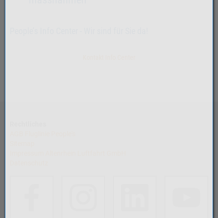
People’s Info Center - Wir sind für Sie da!
Kontakt Info Center
Rechtliches
AGB Fluglinie People's
Sitemap
Impressum Altenrhein Luftfahrt GmbH
Datenschutz